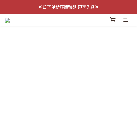
🔆全館$777免運 加入會員送$100🔆
🌟首下單新客體驗組 即享免運🌟
除臭濃縮液贈禮贈禮噴霧瓶即將送罄！絕版倒數...
🔆全館$777免運 加入會員送$100🔆